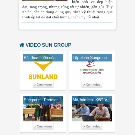
biến nhờ vẻ đẹp hiện
đại, sang trọng, nhưng cũng rất tự nhiên, gần gũi. Tuy
nhiên, cần áp dụng đúng quy trình kỹ thuật trong quá
trình ốp lát để đạt chất lượng, thẩm mỹ tốt nhất.
VIDEO SUN GROUP
Bài tham luận của ông Đặng Minh Trường, TGĐ tập đoàn Sun Group
Tập đoàn Sungroup
Xem video
Xem video
Sungroup - Premier Village Phú Quốc 3D Video 2016
Mở bán mới KĐT Võ Chi Công - Đà Nẵng
Xem video
Xem video