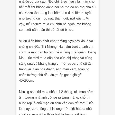
nhà được giá cao. Nếu chỉ là sơn sửa lại nhìn cho
bắt mắt thì không đáng nói nhưng có những nhà cũ
nát được tân trang lại nhằm che đi khiếm khuyết
như tường cũ mục nát, thấm dột, nứt gãy… Vì
vậy, nếu người mua chỉ nhìn bề ngoài mà không
xem xét cẩn thận thì sẽ rất dễ bị lừa.
Ví dụ điển hình nhất cho trường hợp này đó là vợ
chồng chị Đào Thị Nhung. Hai năm trước, anh chị
có mua một căn hộ tập thể ở tầng 1 tại quận Hoàng
Mai. Lúc mới mua căn nhà của chị trông vô cùng
sáng sủa và khang trang vì mới được chủ cũ tân
trang lại. Căn nhà được sơn màu kem, toàn bộ
chân tường nhà đều được ốp gạch giả gỗ
40X90cm.
Nhưng sau khi mua nhà chỉ 2 tháng, tới mùa nồm
ẩm tường nhà anh cứ rơi ra từng mảng, chỗ thì
bung rộp lỗ chỗ mặc dù sơn vẫn còn rất mới. Đến
lúc này, vợ chồng chị Nhung mới biết hóa ra chủ
cũ khi sơn nhà họ thừa biết là tường rất ẩm vì