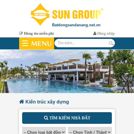
Batdongsandanang.net.vn
Đăng tin miễn phí
Đăng nhập
MENU
Chung Cư - SunHomme
Kiến trúc xây dựng
TÌM KIẾM NHÀ ĐẤT