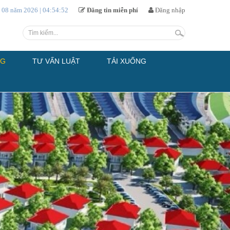
 08 năm 2026 |
04:54:54
Đăng tin miễn phí
Đăng nhập
NG
TƯ VẤN LUẬT
TẢI XUỐNG