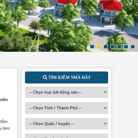
TÌM KIẾM NHÀ ĐẤT
hiên
 tắm
y làm