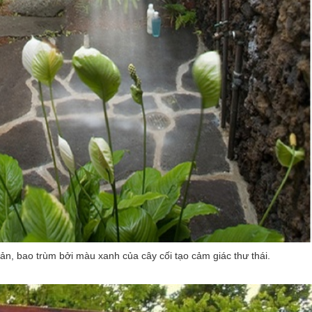
ản, bao trùm bởi màu xanh của cây cối tạo cảm giác thư thái.